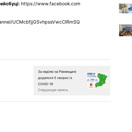
фейсбуці:
https://www.facebook.com
hannel/UCMcbfjjGSvhpssVwcClRmSQ
За неділю на Рівненщині
додалося 5 хворих із
COVID-19
Следующая запись