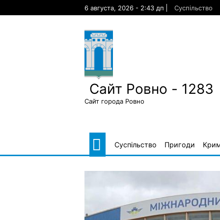
Skip
6 августа, 2026 - 2:43 дп
Суспільство
to
content
Сайт Ровно - 1283
Сайт города Ровно
Суспільство
Пригоди
Крим