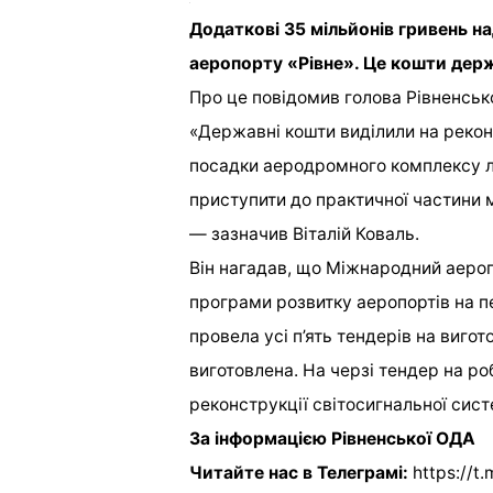
Додаткові 35 мільйонів гривень н
аеропорту «Рівне». Це кошти держ
Про це повідомив голова Рівненсько
«Державні кошти виділили на реконс
посадки аеродромного комплексу л
приступити до практичної частини
— зазначив Віталій Коваль.
Він нагадав, що Міжнародний аероп
програми розвитку аеропортів на п
провела усі п’ять тендерів на виго
виготовлена. На черзі тендер на ро
реконструкції світосигнальної сист
За інформацією Рівненської ОДА
Читайте нас в Телеграмі:
https://t