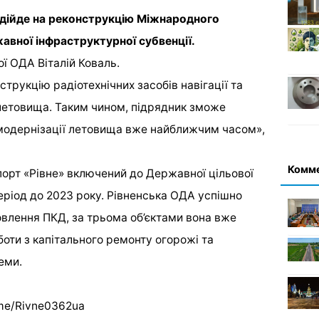
адійде на реконструкцію Міжнародного
авної інфраструктурної субвенції.
ї ОДА Віталій Коваль.
трукцію радіотехнічних засобів навігації та
етовища. Таким чином, підрядник зможе
 модернізації летовища вже найближчим часом»,
Комм
орт «Рівне» включений до Державної цільової
еріод до 2023 року. Рівненська ОДА успішно
товлення ПКД, за трьома об’єктами вона вже
боти з капітального ремонту огорожі та
еми.
.me/Rivne0362ua