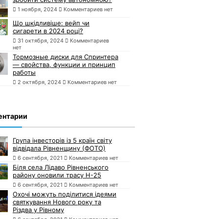
1 ноября, 2024
Комментариев нет
Що шкідливіше: вейп чи
сигарети в 2024 році?
31 октября, 2024
Комментариев
нет
Тормозные диски для Спринтера
— свойства, функции и принцип
работы
2 октября, 2024
Комментариев нет
ентарии
Група інвесторів із 5 країн світу
відвідала Рівненщину (ФОТО)
6 сентября, 2021
Комментариев нет
Біля села Лідаво Рівненського
району оновили трасу Н-25
6 сентября, 2021
Комментариев нет
Охочі можуть поділитися ідеями
святкування Нового року та
Різдва у Рівному