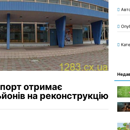
Авт
Опу
Кате
Недав
опорт отримає
ьйонів на реконструкцію