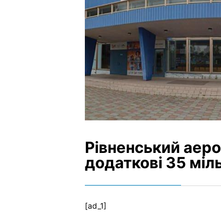
Рівненський аер
додаткові 35 міл
[ad_1]