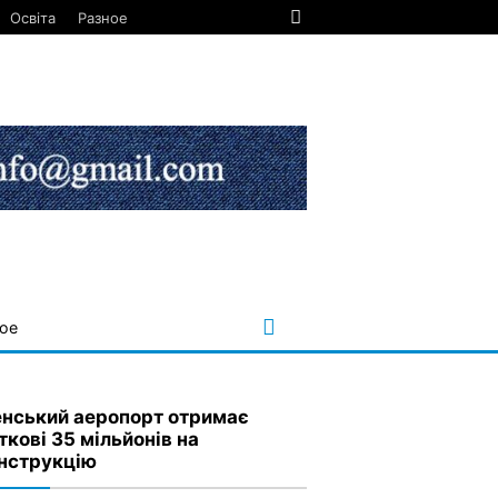
Освіта
Разное
ое
енський аеропорт отримає
ткові 35 мільйонів на
нструкцію