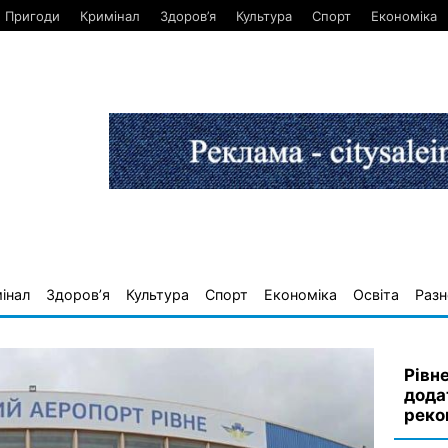
Пригоди
Кримінал
Здоров’я
Культура
Спорт
Економіка
інал
Здоров’я
Культура
Спорт
Економіка
Освіта
Разн
Рівн
дода
реко