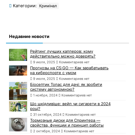
Категории:
Кримінал
Недавние новости
Рейтинг лучших капперов: кому
действительно можно доверять?
9 июля, 2025
Комментариев нет
Прогнозы на CS:GO — Как зарабатывать
на киберспорте с умом
9 июля, 2025
Комментариев нет
Біосептик Топас для дачі: як зробити
систему автономною?
1 ноября, 2024
Комментариев нет
Що шкідливіше: вейп чи сигарети в 2024
році?
31 октября, 2024
Комментариев нет
Тормозные диски для Спринтера —
свойства, функции и принцип работы
2 октября, 2024
Комментариев нет