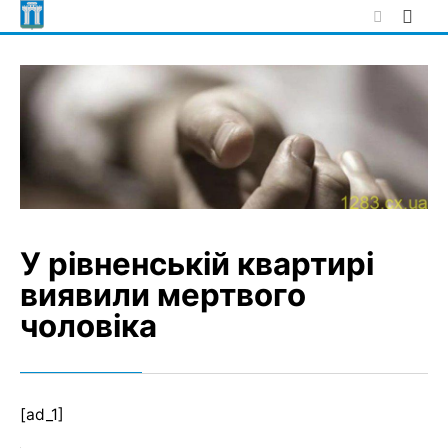
Skip
to
content
У рівненській квартирі
виявили мертвого
чоловіка
[ad_1]