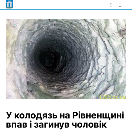
Skip
to
content
У колодязь на Рівненщині
впав і загинув чоловік