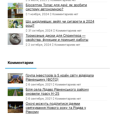
9 июля, 2025
Комментариев нет
Біосептик Топас для дачі: як зробити
систему автономною?
1 ноября, 2024
Комментариев нет
Що шкідливіше: вейп чи сигарети в 2024
році?
31 октября, 2024
Комментариев нет
Тормозные диски для Спринтера —
свойства, функции и принцип работы
2 октября, 2024
Комментариев нет
Комментарии
Група інвесторів із 5 країн світу відвідала
Рівненщину (ФОТО)
6 сентября, 2021
Комментариев нет
Біля села Лідаво Рівненського району
оновили трасу Н-25
6 сентября, 2021
Комментариев нет
Охочі можуть поділитися ідеями
святкування Нового року та Різдва у
Рівному