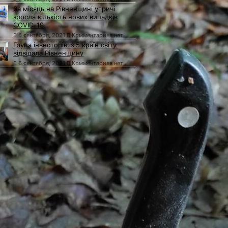
За місяць на Рівненщині утричі
зросла кількість нових випадків
COVID-19
6 сентября, 2021
Комментариев нет
Група інвесторів із 5 країн світу
відвідала Рівненщину
6 сентября, 2021
Комментариев нет