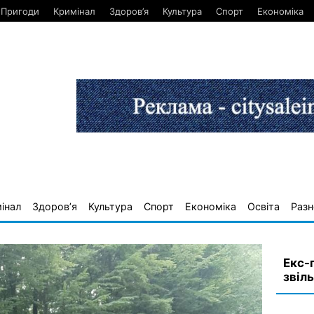
Пригоди
Кримінал
Здоров’я
Культура
Спорт
Економіка
інал
Здоров’я
Культура
Спорт
Економіка
Освіта
Разн
Екс-
звіл