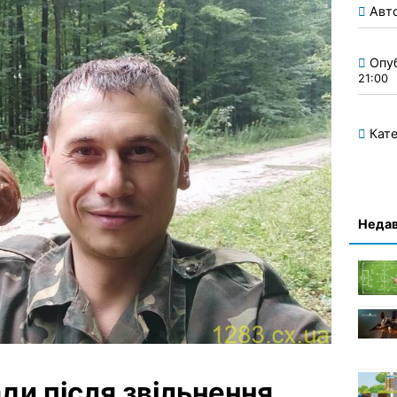
Авт
Опу
21:00
Кате
Недав
ди після звільнення