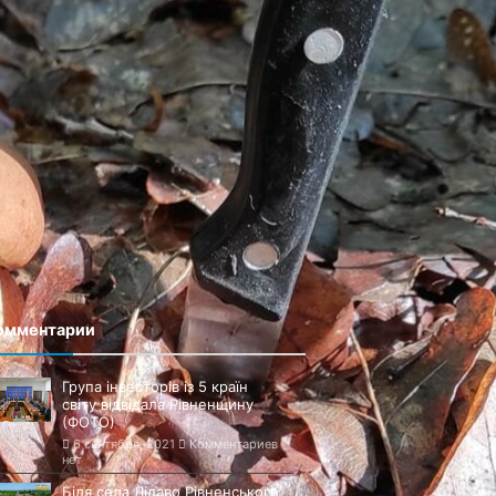
омментарии
Група інвесторів із 5 країн
світу відвідала Рівненщину
(ФОТО)
6 сентября, 2021
Комментариев
нет
Біля села Лідаво Рівненського