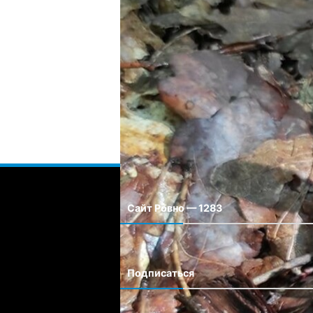
Имя
*
Email
*
Сохранить моё имя, email и адрес сайта
Сайт Ровно — 1283
Сайт города Ровно
Подписаться