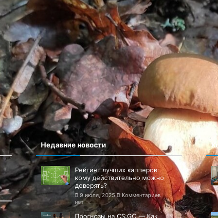
Сайт
 в этом браузере для последующих моих комментариев.
Недавние новости
К
Рейтинг лучших капперов:
кому действительно можно
доверять?
9 июля, 2025
Комментариев
нет
Прогнозы на CS:GO — Как