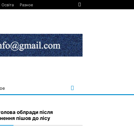
Освіта
Разное
ое
голова облради після
ьнення пішов до лісу