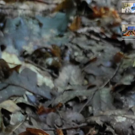
Українські діти за
кордоном збирають гроші
для ЗСУ
Следующая запись
Обязательные поля помечены
*