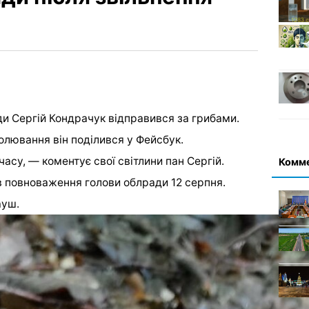
ди Сергій Кондрачук відправився за грибами.
олювання він поділився у Фейсбук.
часу, — коментує свої світлини пан Сергій.
Комм
 повноваження голови облради 12 серпня.
ауш.