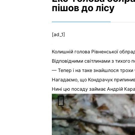
пішов до лісу
[ad_1]
Колишній голова Рівненської облра
Відповідними світлинами з тихого п
— Тепер і на таке знайшлося трохи 
Нагадаємо, що Кондрачук припинив
Нині цю посаду займає Андрій Кар
[ad_2]
Источник:
0362.ua