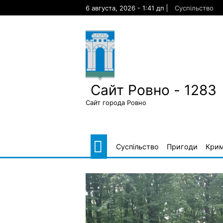
Skip
6 августа, 2026 - 1:41 дп
Суспільство
to
content
Сайт Ровно - 1283
Сайт города Ровно
Суспільство
Пригоди
Крим