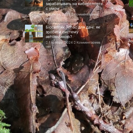
зарабатывать на киберспорте
с умом
9 июля, 2025
Комментариев
нет
Біосептик Топас для дачі: як
зробити систему
автономною?
1 ноября, 2024
Комментариев
нет