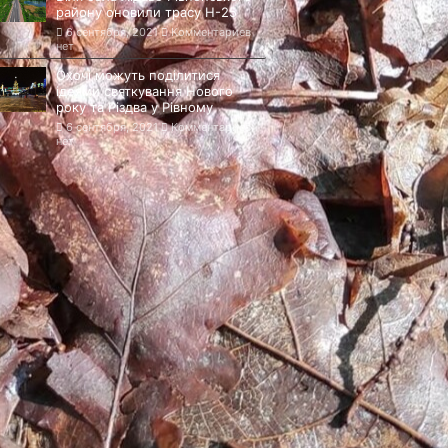
району оновили трасу Н-25
6 сентября, 2021
Комментариев
нет
Охочі можуть поділитися
ідеями святкування Нового
року та Різдва у Рівному
6 сентября, 2021
Комментариев
нет