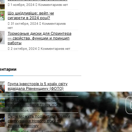
1 ноября, 2024
Комментариев нет
Що шкідливіше: вейп чи
сигарети в 2024 році?
31 октября, 2024
Комментариев
нет
Тормозные диски для Спринтера
— свойства, функции и принцип
работы
2 октября, 2024
Комментариев нет
ентарии
Група інвесторів із 5 країн світу
відвідала Рівненщину (ФОТО)
6 сентября, 2021
Комментариев нет
Біля села Лідаво Рівненського
району оновили трасу Н-25
6 сентября, 2021
Комментариев нет
Охочі можуть поділитися ідеями
святкування Нового року та
Різдва у Рівному
6 сентября, 2021
Комментариев нет