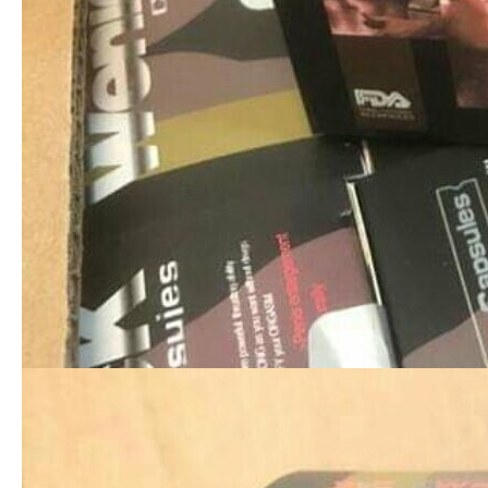
вартістю понад 2,8 млн грн тимчасово вилучений на
склад митного органу.
[ad_2]
Источник:
0362.ua
У Львові невідомий дав
"Рускіє ідут". В мережі
копняка українській
тролять відступ окупантів з
порнозірці за російську
Херсона
мову
Следующая запись
Предыдущая запись