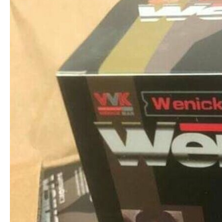
Добавить комментарий
Ваш адрес email не будет опубликован.
Обязательные
поля помечены
*
Комментарий
*
Имя
*
Email
*
Сайт
Сохранить моё имя, email и адрес сайта в этом браузере для
последующих моих комментариев.