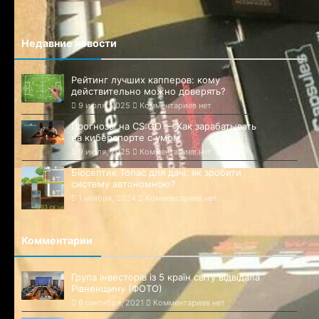
Недавние новости
Рейтинг лучших капперов: кому
действительно можно доверять?
9 июля, 2025
Комментариев нет
Прогнозы на CS:GO — Как зарабатывать
на киберспорте с умом
9 июля, 2025
Комментариев нет
Біосептик Топас для дачі: як зробити
систему автономною?
1 ноября, 2024
Комментариев нет
Комментарии
Група інвесторів із 5 країн світу відвідала
Рівненщину (ФОТО)
6 сентября, 2021
Комментариев нет