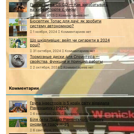
Прогнозы на CS:GO — Как зарабатывать
на киберспорте с умом
9 июля, 2025
Комментариев нет
Біосептик Топас для дачі: як зробити
систему автономною?
1 ноября, 2024
Комментариев нет
Що шкідливіше: вейп чи сигарети в 2024
році?
31 октября, 2024
Комментариев нет
Тормозные диски для Спринтера —
свойства, функции и принцип работы
2 октября, 2024
Комментариев нет
Комментарии
Група інвесторів із 5 країн світу відвідала
Рівненщину (ФОТО)
6 сентября, 2021
Комментариев нет
Біля села Лідаво Рівненського району
оновили трасу Н-25
6 сентября, 2021
Комментариев нет