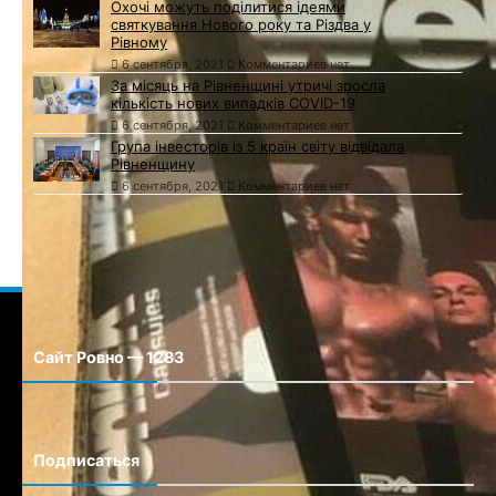
Охочі можуть поділитися ідеями
святкування Нового року та Різдва у
Рівному
6 сентября, 2021
Комментариев нет
За місяць на Рівненщині утричі зросла
кількість нових випадків COVID-19
6 сентября, 2021
Комментариев нет
Група інвесторів із 5 країн світу відвідала
Рівненщину
6 сентября, 2021
Комментариев нет
Сайт Ровно — 1283
Сайт города Ровно
Подписаться