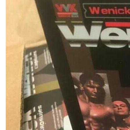
телефонів. Ними, схоже, компенсували вагові
показники товару, який прямував в Україну з
Польщі. Підміну виявили у ході повного
митного огляду транспортного засобу з
перерахунком та відкриттям вантажних
місць».
Зазначається, що відповідно до частини 1 статті 483
Митного кодексу, подання неправдивих відомостей
про найменування чи кількість товару під час його
переміщення на митну територію України тягне за
собою штраф у розмірі 100 відсотків вартості
предметів правопорушення з їх конфіскацією.
Тож увесь незаявлений до оформлення крам