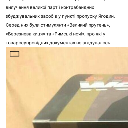
вилучення великої партії контрабандних
збуджувальних засобів у пункті пропуску Ягодин.
Серед них були стимулянти «Великий прутень»,
«Березнева киця» та «Римські ночі», про які у
товаросупровідних документах не згадувалось.
Про це інформує Волинська митниця.
«Крім понад 6 тисяч упаковок збуджуючих
засобів, «зайвими» у вантажі виявились 600
ветеринарних експрес-тестів та 40
дозиметрів побутової радіації.
Натомість, у збірному вантажі були відсутні
задекларовані 460 кг чохлів до мобільних