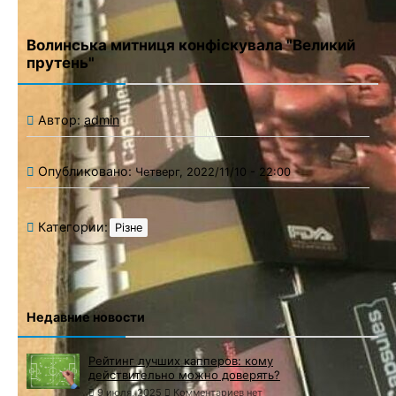
Волинська митниця конфіскувала "Великий
прутень"
Автор:
admin
Опубликовано:
Четверг, 2022/11/10 - 22:00
Категории:
Різне
Недавние новости
Рейтинг лучших капперов: кому
действительно можно доверять?
9 июля, 2025
Комментариев нет