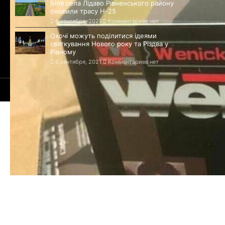
Біля села Лідаво Рівненського району
оновили трасу Н-25
6 сентября, 2021
Комментариев нет
Охочі можуть поділитися ідеями
святкування Нового року та Різдва у
Рівному
6 сентября, 2021
Комментариев нет
© 2021-2025 Сайт Ровно - 1283