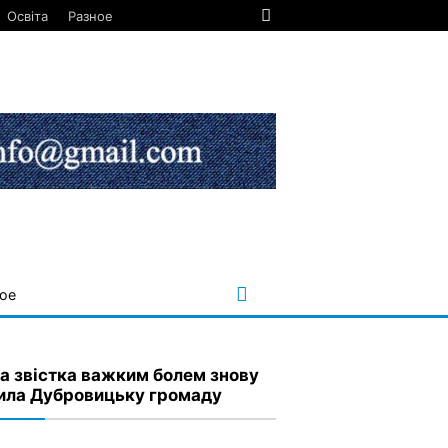
Освіта
Разное
ое
а звістка важким болем знову
ила Дубровицьку громаду