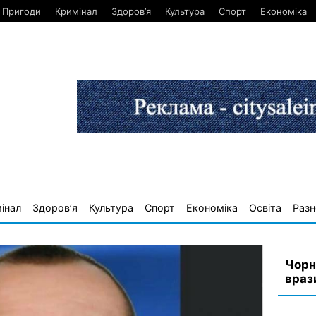
Пригоди
Кримінал
Здоров’я
Культура
Спорт
Економіка
інал
Здоров’я
Культура
Спорт
Економіка
Освіта
Разн
Чорн
враз