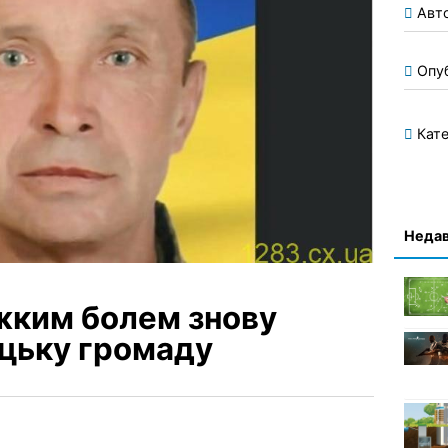
Авт
Опу
Кате
Недав
ажким болем знову
цьку громаду