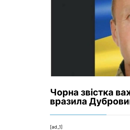
Чорна звістка в
вразила Дуброви
[ad_1]