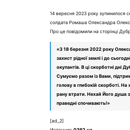
14 вересня 2023 року зупинилося 
солдата Ромаша Олександра Олекс
Про це повідомили на сторінці Дуб
«З 18 березня 2022 року Олекс
захист рідної землі і до сього
окупантів. В ці скорботні дні 
Сумуємо разом із Вами, підтри
голову в глибокій скорботі. На
рану втрати. Нехай Його душа з
праведні спочивають!»
[ad_2]
Источник:
0362.ua