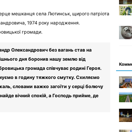
серце мешканця села Лютинськ, щирого патріота
андровича, 1974 року народження.
ровицької громади.
андр Олександрович без вагань став на
днішнього дня боронив нашу землю від
Комм
Дубровицька громада співчуває родині Героя.
муємо в годину тяжкого смутку. Схиляємо
 жаль, словами важко загоїти у серці болючу
найде вічний спокій, а Господь прийме, де