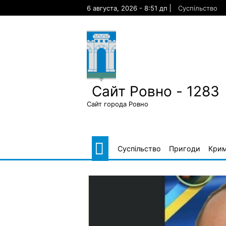
Skip
6 августа, 2026 - 8:51 дп
Суспільство
to
content
Сайт Ровно - 1283
Сайт города Ровно
Суспільство
Пригоди
Крим