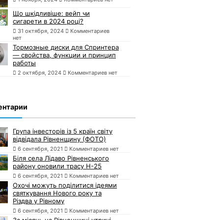
Що шкідливіше: вейп чи
сигарети в 2024 році?
31 октября, 2024
Комментариев
нет
Тормозные диски для Спринтера
— свойства, функции и принцип
работы
2 октября, 2024
Комментариев нет
ентарии
Група інвесторів із 5 країн світу
відвідала Рівненщину (ФОТО)
6 сентября, 2021
Комментариев нет
Біля села Лідаво Рівненського
району оновили трасу Н-25
6 сентября, 2021
Комментариев нет
Охочі можуть поділитися ідеями
святкування Нового року та
Різдва у Рівному
6 сентября, 2021
Комментариев нет
За місяць на Рівненщині утричі