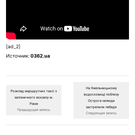
[ad_2]
Источник:
0362.ua
На Хмельницькому
Розклад маршрутних таксі з
водосховищі поблизу
залізничного вокзалу м.
Острога нелюди
Рівне
застрелили лебедя
Предыдущая запись
Следующая запись