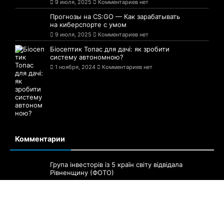
9 июля, 2025
Комментариев нет
Прогнозы на CS:GO — Как зарабатывать
на киберспорте с умом
9 июля, 2025
Комментариев нет
Біосептик Топас для дачі: як зробити
систему автономною?
1 ноября, 2024
Комментариев нет
Комментарии
Група інвесторів із 5 країн світу відвідала
Рівненщину (ФОТО)
6 сентября, 2021
Комментариев нет
Біля села Лідаво Рівненського району
оновили трасу Н-25
6 сентября, 2021
Комментариев нет