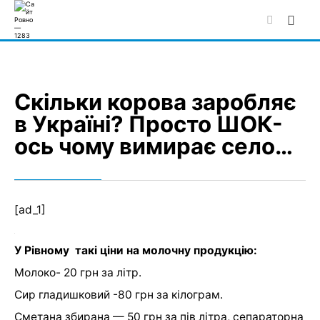
Skip
to
content
Скільки корова заробляє
в Україні? Просто ШОК-
ось чому вимирає село…
[ad_1]
У Рівному такі ціни на молочну продукцію:
Молоко- 20 грн за літр.
Сир гладишковий -80 грн за кілограм.
Сметана збирана — 50 грн за пів літра, сепараторна