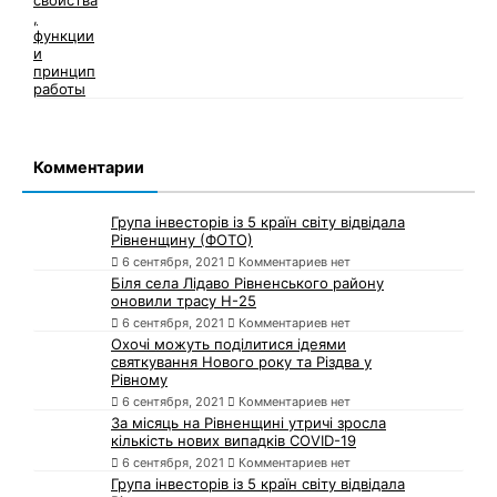
Комментарии
Група інвесторів із 5 країн світу відвідала
Рівненщину (ФОТО)
6 сентября, 2021
Комментариев нет
Біля села Лідаво Рівненського району
оновили трасу Н-25
6 сентября, 2021
Комментариев нет
Охочі можуть поділитися ідеями
святкування Нового року та Різдва у
Рівному
6 сентября, 2021
Комментариев нет
За місяць на Рівненщині утричі зросла
кількість нових випадків COVID-19
6 сентября, 2021
Комментариев нет
Група інвесторів із 5 країн світу відвідала